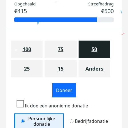
Opgehaald
Streefbedrag
€415
€500
100
75
50
25
15
Anders
Doneer
Ik doe een anonieme donatie
Persoonlijke
Bedrijfsdonatie
donatie