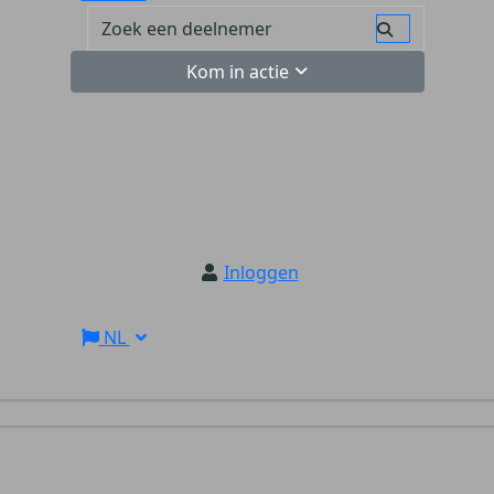
Kom in actie
Inloggen
NL