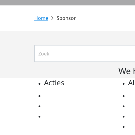
Sponsor
We 
Acties
A
Actiematerialen
Pr
Evenementen
Co
Kom in actie
Al
Ov