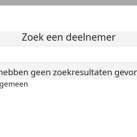
Zoek een deelnemer
hebben geen zoekresultaten gevo
lgemeen
ivacyverklaring
okie instellingen
gemene voorwaarden
er KWF Kankerbestrijding