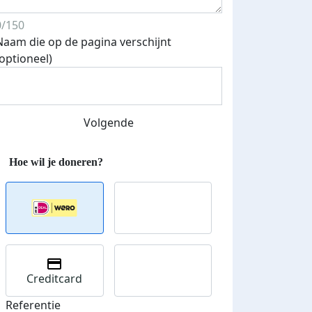
0/150
Naam die op de pagina verschijnt
(optioneel)
Streefbedrag verhoogd
Volgende
Creditcard
Referentie