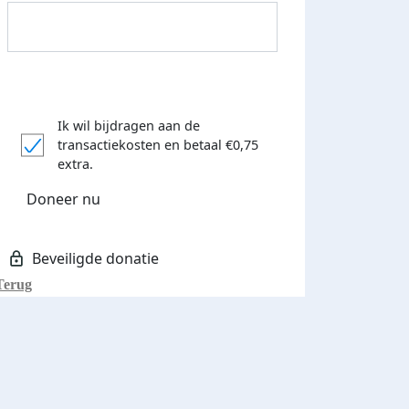
Donateurs bedankt
Ik wil bijdragen aan de
transactiekosten
en betaal €0,75
extra.
Doneer nu
Terug