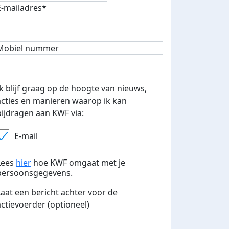
E-mailadres*
E-mails verstuurd
Mobiel nummer
Ik blijf graag op de hoogte van nieuws,
acties en manieren waarop ik kan
bijdragen aan KWF via:
E-mail
Lees
hier
hoe KWF omgaat met je
persoonsgegevens.
Laat een bericht achter voor de
actievoerder (optioneel)