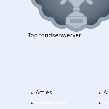
Top fondsenwerver
Acties
A
Actiematerialen
Pr