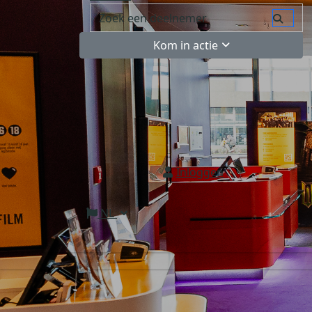
Kom in actie
Inloggen
NL