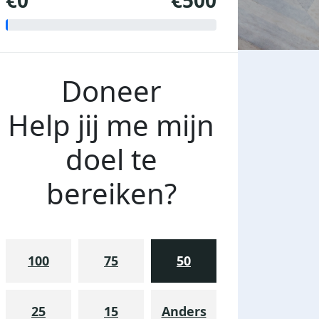
€0
€500
Doneer
Help jij me mijn
doel te
bereiken?
100
75
50
25
15
Anders