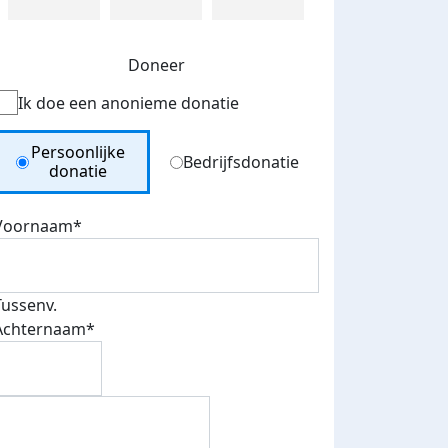
Doneer
Ik doe een anonieme donatie
Donation Type
Persoonlijke
Bedrijfsdonatie
donatie
Voornaam*
Tussenv.
Achternaam*