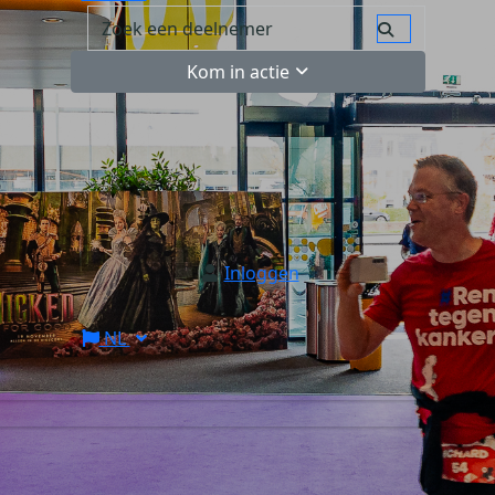
Kom in actie
Inloggen
NL