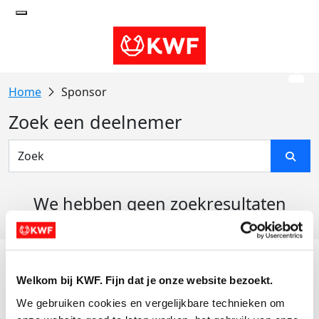
Sponsor
Zoek een deelnemer
We hebben geen zoekresultaten
gevonden
Acties
Welkom bij KWF. Fijn dat je onze website bezoekt.
Actiematerialen
We gebruiken cookies en vergelijkbare technieken om 
Evenementen