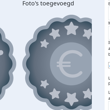
Foto's toegevoegd
Top 