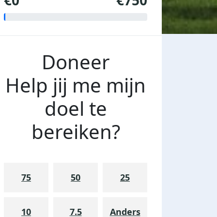
€0
€750
Doneer
Help jij me mijn
doel te
bereiken?
75
50
25
10
7.5
Anders