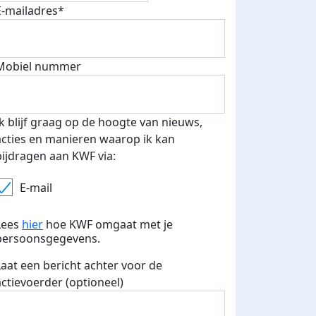
fondsenwerver
E-mails verstuurd
E-mailadres*
Mobiel nummer
Ik blijf graag op de hoogte van nieuws,
acties en manieren waarop ik kan
bijdragen aan KWF via:
E-mail
Lees
hier
hoe KWF omgaat met je
persoonsgegevens.
Laat een bericht achter voor de
actievoerder (optioneel)