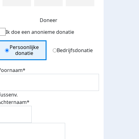
Doneer
Ik doe een anonieme donatie
Donation Type
Persoonlijke
Bedrijfsdonatie
donatie
Voornaam*
Tussenv.
Achternaam*