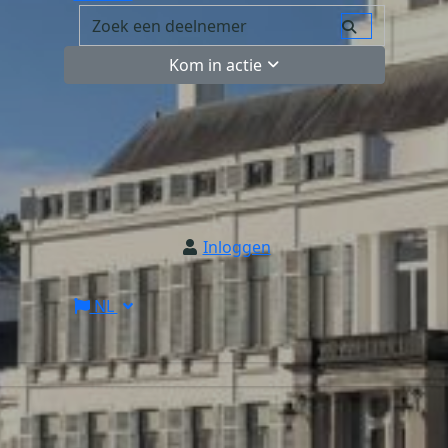
Kom in actie
Inloggen
NL