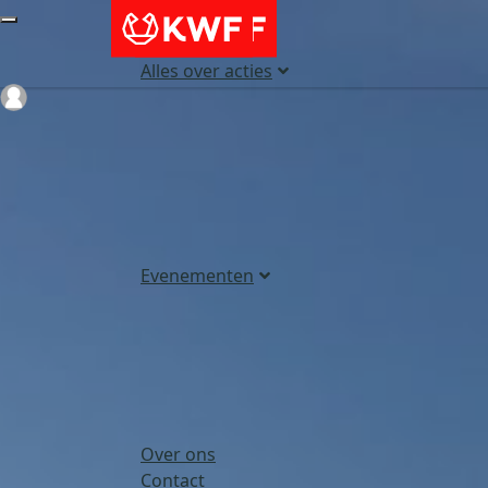
Alles over acties
Login
Evenementen
Over ons
Contact