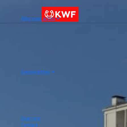
Alles over acties
Evenementen
Over ons
Contact