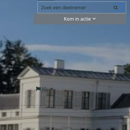
Kom in actie
Inloggen
NL