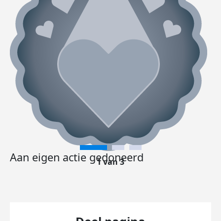
Aan eigen actie gedoneerd
1 van 3