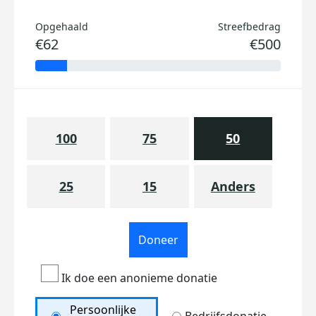
Opgehaald
Streefbedrag
€62
€500
100
75
50
25
15
Anders
Doneer
Ik doe een anonieme donatie
Persoonlijke