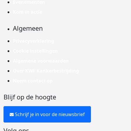
Evenementen
Kom in actie
Algemeen
Privacyverklaring
Cookie instellingen
Algemene voorwaarden
Over KWF Kankerbestrijding
Neem contact op
Blijf op de hoogte
Schrijf je in voor de nieuwsbrief
Volg ons