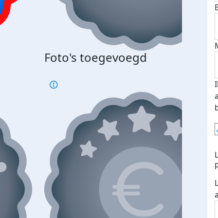
Foto's toegevoegd
€500
verd