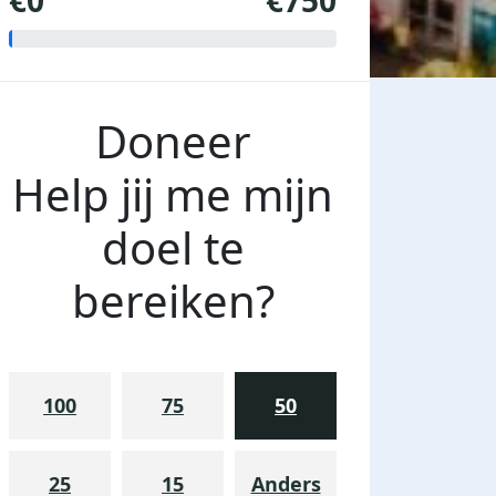
€0
€750
Doneer
Help jij me mijn
doel te
bereiken?
100
75
50
25
15
Anders