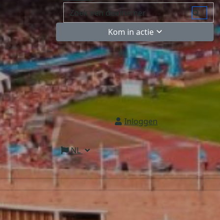
Kom in actie
Inloggen
NL