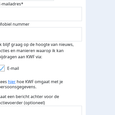
E-mailadres*
Mobiel nummer
 euro opgehaald: t-shirt
E-mails verstuurd
iend
Ik blijf graag op de hoogte van nieuws,
acties en manieren waarop ik kan
bijdragen aan KWF via:
E-mail
Lees
hier
hoe KWF omgaat met je
persoonsgegevens.
Laat een bericht achter voor de
actievoerder (optioneel)