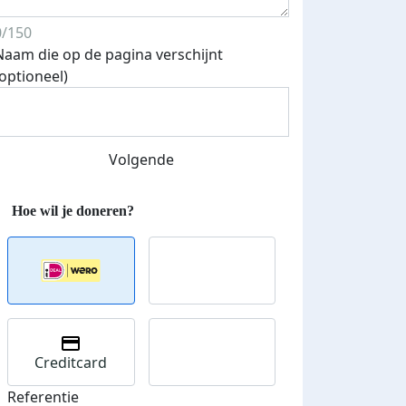
0/150
Naam die op de pagina verschijnt
(optioneel)
Streefbedrag verhoogd
Volgende
Creditcard
Referentie