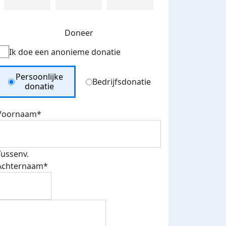
Doneer
Ik doe een anonieme donatie
Donation Type
Persoonlijke
Bedrijfsdonatie
donatie
Voornaam*
Tussenv.
Achternaam*