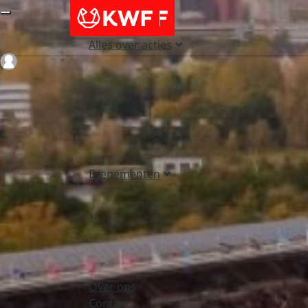
Alles over acties
Login
Evenementen
Over ons
Contact