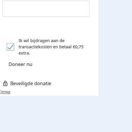
Ik wil bijdragen aan de
transactiekosten
en betaal €0,75
extra.
Donateurs bedankt
Doneer nu
Terug