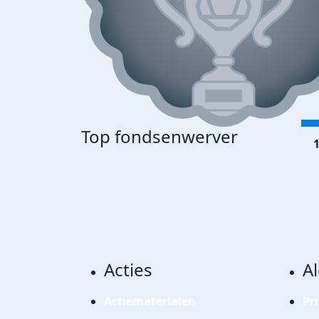
Top fondsenwerver
1
Acties
A
Actiematerialen
Pr