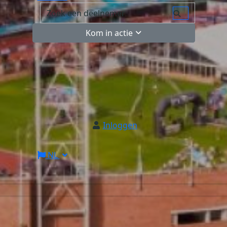
Kom in actie
Inloggen
NL