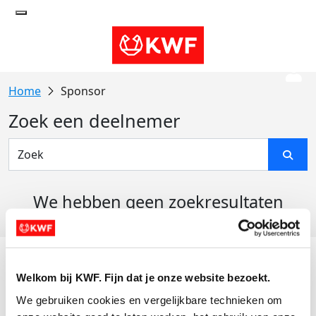
Sponsor
Zoek een deelnemer
We hebben geen zoekresultaten
gevonden
Acties
Welkom bij KWF. Fijn dat je onze website bezoekt.
Actiematerialen
We gebruiken cookies en vergelijkbare technieken om 
Evenementen