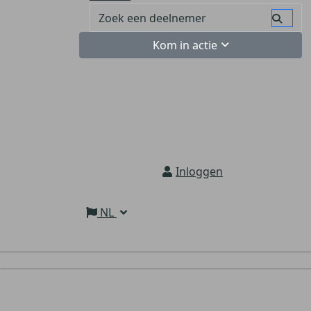
Kom in actie
Inloggen
NL