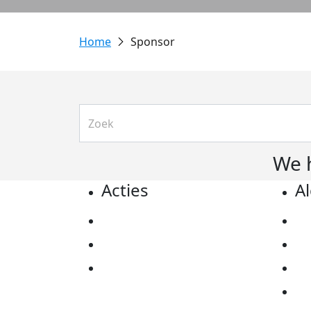
Sponsor
We 
Acties
A
Actiematerialen
Pr
Evenementen
Co
Kom in actie
Al
Ov