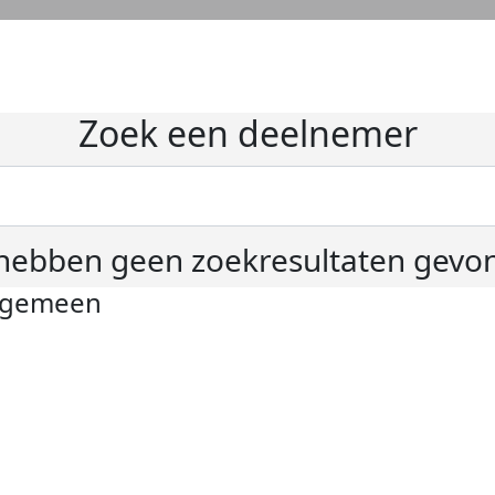
Zoek een deelnemer
hebben geen zoekresultaten gevo
lgemeen
ivacyverklaring
okie instellingen
gemene voorwaarden
er KWF Kankerbestrijding