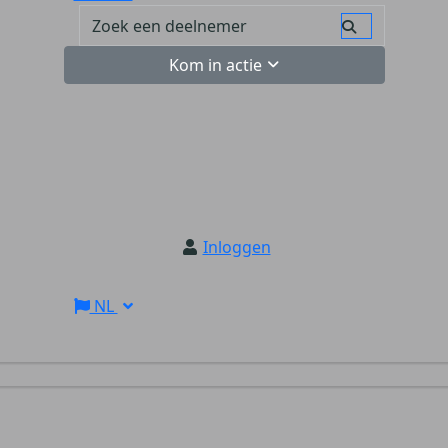
Kom in actie
Inloggen
NL