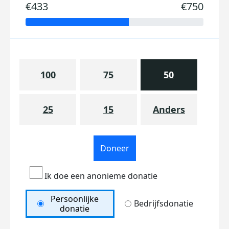
€433
€750
100
75
50
25
15
Anders
Doneer
Ik doe een anonieme donatie
Persoonlijke
Bedrijfsdonatie
donatie