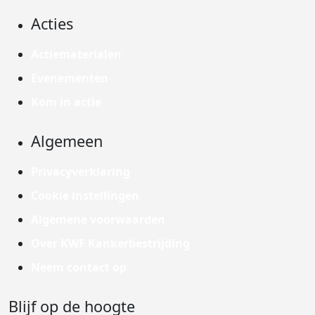
Acties
Actiematerialen
Evenementen
Kom in actie
Algemeen
Privacyverklaring
Cookie instellingen
Algemene voorwaarden
Over KWF Kankerbestrijding
Neem contact op
Blijf op de hoogte