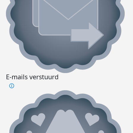
E-mails verstuurd