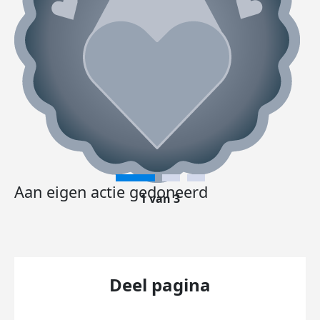
Aan eigen actie gedoneerd
1 van 3
Deel pagina