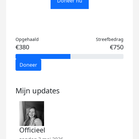
Doneer nu
Opgehaald
Streefbedrag
€380
€750
Doneer
Mijn updates
Officieel
Ven
Ven