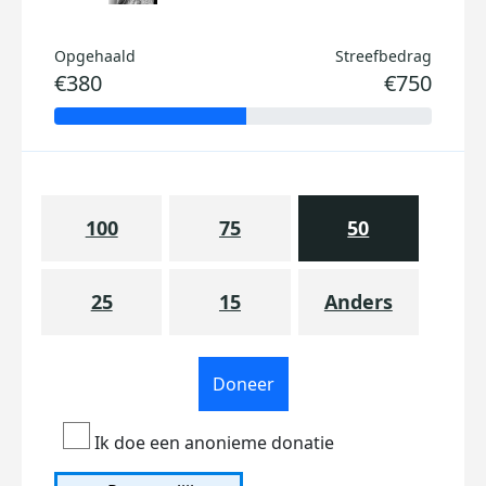
Opgehaald
Streefbedrag
€380
€750
100
75
50
25
15
Anders
Doneer
Ik doe een anonieme donatie