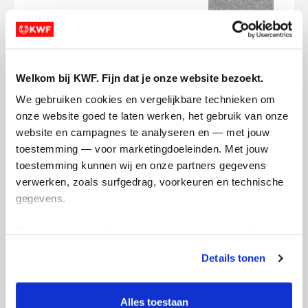
Welkom bij KWF. Fijn dat je onze website bezoekt.
Ik ga de marathon van Amsterdam
We gebruiken cookies en vergelijkbare technieken om 
officieel rennen en heb hiervoor een
Op z
onze website goed te laten werken, het gebruik van onze 
poster gemaakt om alle informatie te
van 
website en campagnes te analyseren en — met jouw 
delen.
begin
toestemming — voor marketingdoeleinden. Met jouw 
die 
toestemming kunnen wij en onze partners gegevens 
Deel op
eigen
1 van 2
verwerken, zoals surfgedrag, voorkeuren en technische 
race 
gegevens.
ritme
Mijn activiteiten volgen
ande
Deze gegevens helpen ons om campagnes te meten, 
maak
prestaties te verbeteren en relevante KWF-content te 
plaat
Details tonen
tonen. Je kunt je toestemming op elk moment wijzigen of 
tijd
intrekken via Cookie instellingen onderaan de pagina. De 
alle
lijst met cookies is te vinden in het tabblad “details”.
Alles toestaan
ik ui