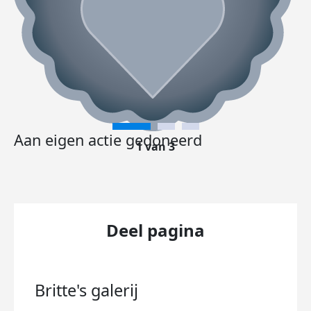
Aan eigen actie gedoneerd
1 van 3
Deel pagina
Britte's
galerij