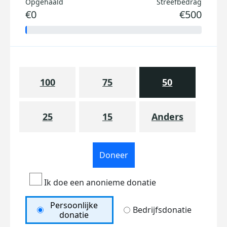
Opgehaald
Streefbedrag
€0
€500
100
75
50
25
15
Anders
Doneer
Ik doe een anonieme donatie
Persoonlijke
Bedrijfsdonatie
donatie