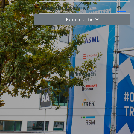
Kom in actie
Inloggen
NL