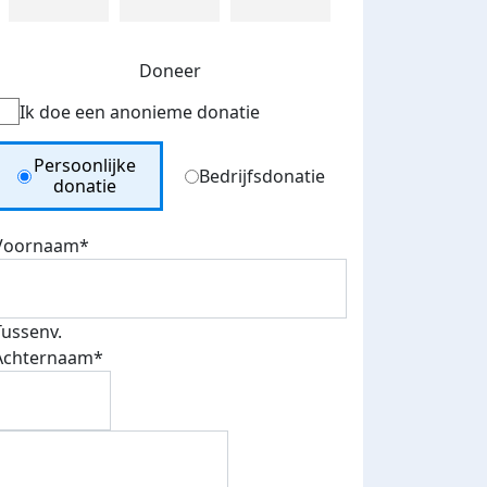
Doneer
Ik doe een anonieme donatie
Donation Type
Persoonlijke
Bedrijfsdonatie
donatie
Voornaam*
Tussenv.
Achternaam*