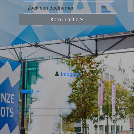
Kom in actie
Inloggen
NL