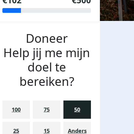
€102
€500
Doneer
Help jij me mijn
doel te
bereiken?
100
75
50
25
15
Anders