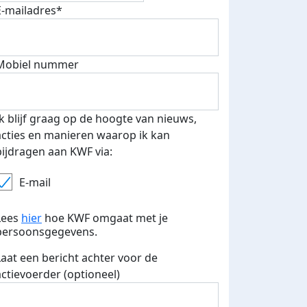
E-mailadres*
Mobiel nummer
500 euro aan donaties ontvang
E-mails verstuurd
 speciale KWF t-shirt!
Ik blijf graag op de hoogte van nieuws,
acties en manieren waarop ik kan
bijdragen aan KWF via:
E-mail
Lees
hier
hoe KWF omgaat met je
persoonsgegevens.
Laat een bericht achter voor de
actievoerder (optioneel)