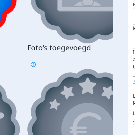
Bij 
Foto's toegevoegd
je je