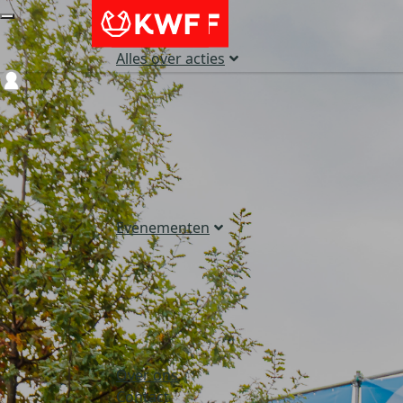
Alles over acties
Login
Evenementen
Over ons
Contact