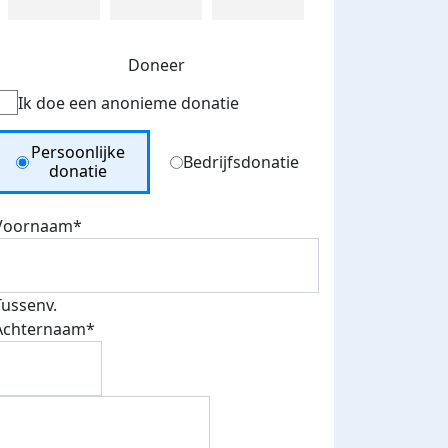
Doneer
Ik doe een anonieme donatie
Donation Type
Persoonlijke
Bedrijfsdonatie
donatie
Voornaam*
Tussenv.
Achternaam*