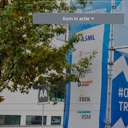
Kom in actie
Inloggen
NL