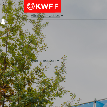
Alles over acties
Login
Evenementen
Over ons
Contact