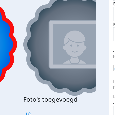
Bij 
Foto's toegevoegd
je je