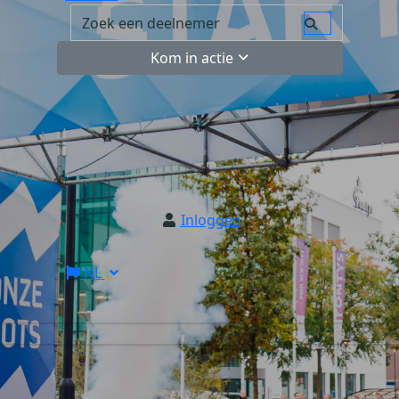
Kom in actie
Inloggen
NL