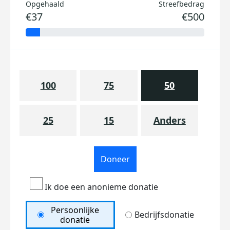
Opgehaald
Streefbedrag
€37
€500
100
75
50
25
15
Anders
Doneer
Ik doe een anonieme donatie
Persoonlijke
Bedrijfsdonatie
donatie