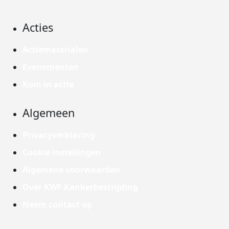
Acties
Actiematerialen
Evenementen
Kom in actie
Algemeen
Privacyverklaring
Cookie instellingen
Algemene voorwaarden
Over KWF Kankerbestrijding
Neem contact op