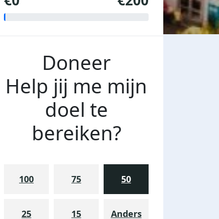
€0
€200
Doneer
Help jij me mijn
doel te
bereiken?
100
75
50
25
15
Anders