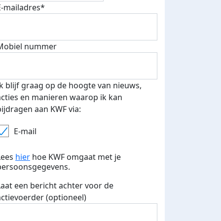
E-mailadres*
Mobiel nummer
 euro opgehaald: t-shirt
E-mails verstuurd
iend
Ik blijf graag op de hoogte van nieuws,
acties en manieren waarop ik kan
bijdragen aan KWF via:
E-mail
Lees
hier
hoe KWF omgaat met je
persoonsgegevens.
Laat een bericht achter voor de
actievoerder (optioneel)