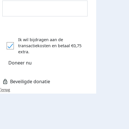
Ik wil bijdragen aan de
transactiekosten
en betaal €0,75
Donateurs bedankt
extra.
Doneer nu
Terug