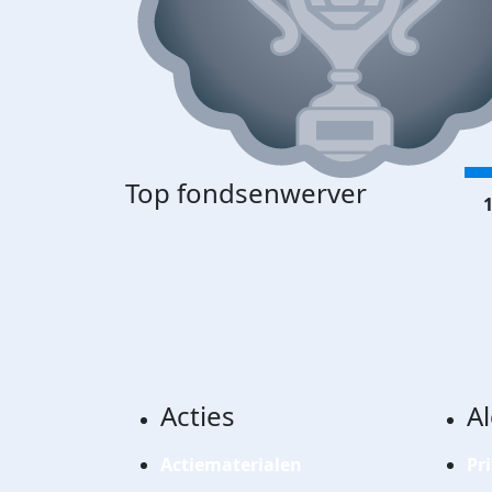
Top fondsenwerver
1
Acties
A
Actiematerialen
Pr