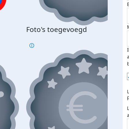
Foto's toegevoegd
€500
verd