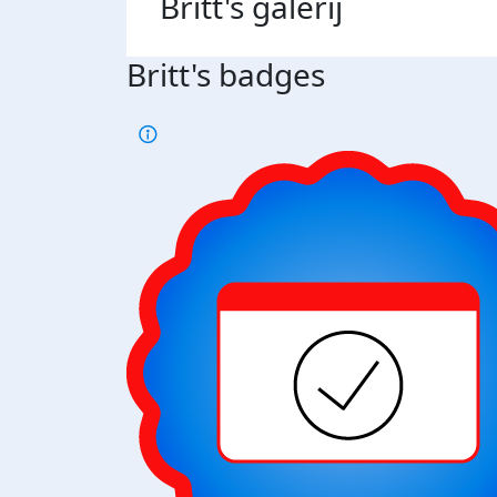
Britt's
galerij
Britt's badges