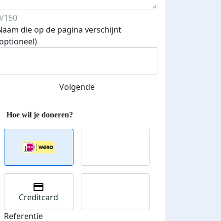
0/150
Naam die op de pagina verschijnt
(optioneel)
Streefbedrag verhoogd
Volgende
Creditcard
Referentie