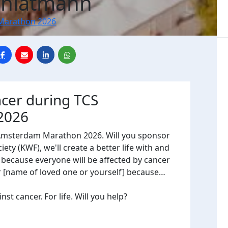
Schlatmann
Marathon 2026
ncer during TCS
2026
 Amsterdam Marathon 2026. Will you sponsor
ty (KWF), we'll create a better life with and
, because everyone will be affected by cancer
or [name of loved one or yourself] because…
t cancer. For life. Will you help?