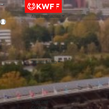
Alles over acties
Login
Evenementen
Over ons
Contact