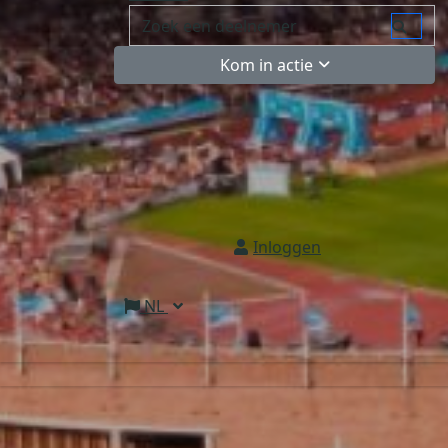
Kom in actie
Inloggen
NL