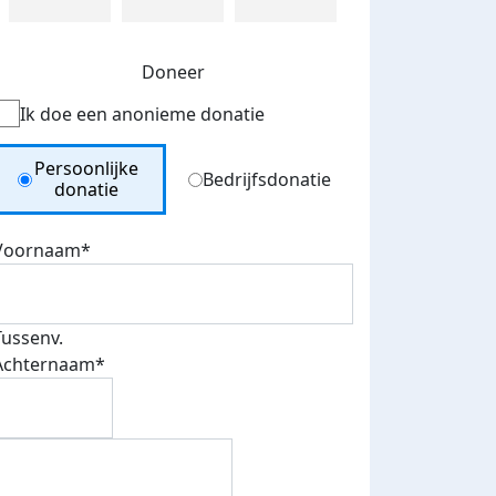
Doneer
Ik doe een anonieme donatie
Donation Type
Persoonlijke
Bedrijfsdonatie
donatie
Voornaam*
Tussenv.
Achternaam*