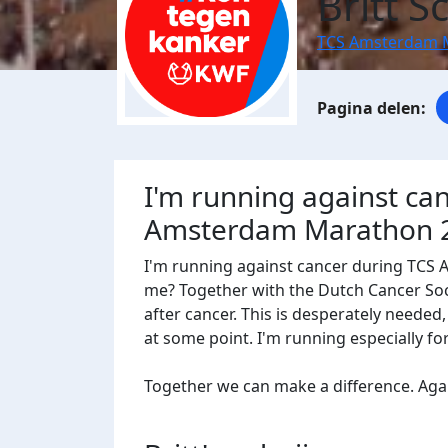
Britt 
TCS Amsterdam 
I'm running against ca
Amsterdam Marathon 
I'm running against cancer during TCS
me? Together with the Dutch Cancer Socie
after cancer. This is desperately needed
at some point. I'm running especially f
Together we can make a difference. Agains