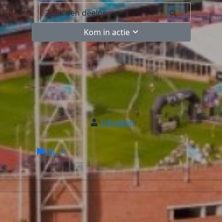
Kom in actie
Inloggen
NL