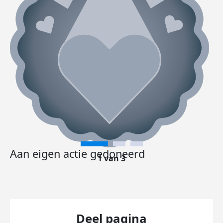
Aan eigen actie gedoneerd
1 van 3
Deel pagina