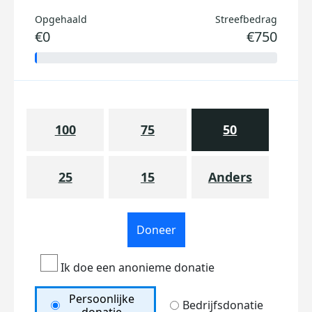
Opgehaald
Streefbedrag
€0
€750
100
75
50
25
15
Anders
Doneer
Ik doe een anonieme donatie
Persoonlijke
Bedrijfsdonatie
donatie