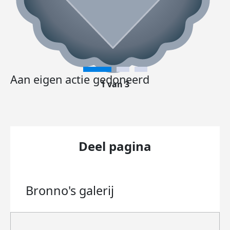
Aan eigen actie gedoneerd
1 van 3
Deel pagina
Bronno's
galerij