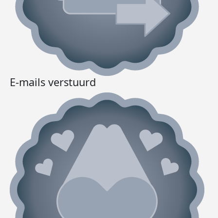
E-mails verstuurd