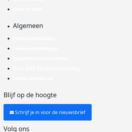
Kom in actie
Algemeen
Privacyverklaring
Cookie instellingen
Algemene voorwaarden
Over KWF Kankerbestrijding
Neem contact op
Blijf op de hoogte
Schrijf je in voor de nieuwsbrief
Volg ons