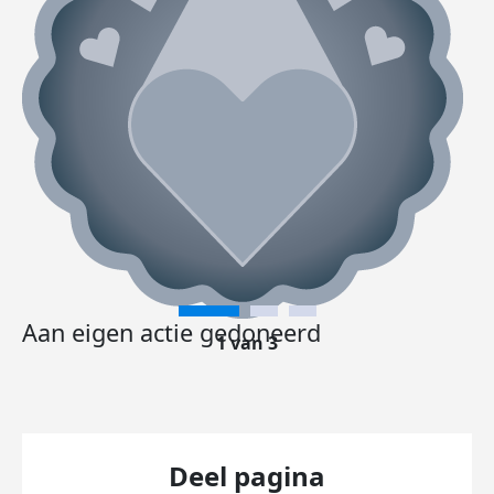
Aan eigen actie gedoneerd
1 van 3
Deel pagina