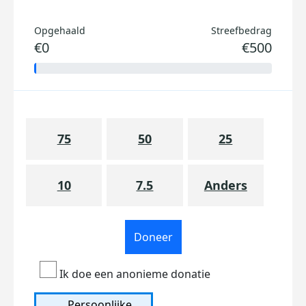
Opgehaald
Streefbedrag
€0
€500
75
50
25
10
7.5
Anders
Doneer
Ik doe een anonieme donatie
Persoonlijke