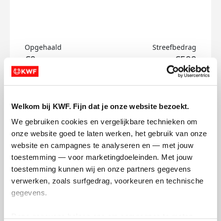
Opgehaald
Streefbedrag
€0
€500
Doneer
Welkom bij KWF. Fijn dat je onze website bezoekt.
Bruggenloop's badges
We gebruiken cookies en vergelijkbare technieken om 
onze website goed te laten werken, het gebruik van onze 
website en campagnes te analyseren en — met jouw 
toestemming — voor marketingdoeleinden. Met jouw 
toestemming kunnen wij en onze partners gegevens 
verwerken, zoals surfgedrag, voorkeuren en technische 
gegevens.
Deze gegevens helpen ons om campagnes te meten, 