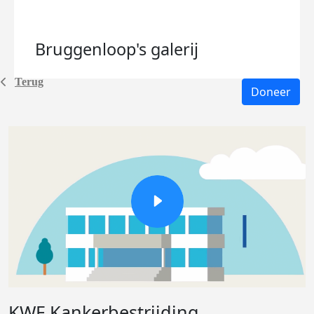
Bruggenloop's
galerij
Terug
Doneer
KWF Kankerbestrijding