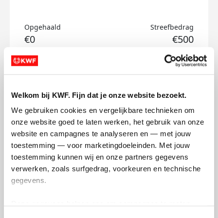
Opgehaald
Streefbedrag
€0
€500
Doneer
Bruggenloop's badges
Welkom bij KWF. Fijn dat je onze website bezoekt.
We gebruiken cookies en vergelijkbare technieken om 
onze website goed te laten werken, het gebruik van onze 
website en campagnes te analyseren en — met jouw 
toestemming — voor marketingdoeleinden. Met jouw 
toestemming kunnen wij en onze partners gegevens 
verwerken, zoals surfgedrag, voorkeuren en technische 
gegevens.
Deze gegevens helpen ons om campagnes te meten, 
prestaties te verbeteren en relevante KWF-content te 