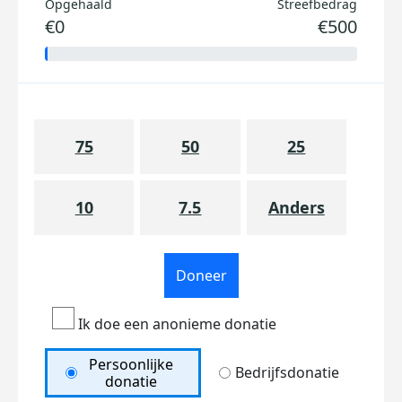
Opgehaald
Streefbedrag
€0
€500
75
50
25
10
7.5
Anders
Doneer
Ik doe een anonieme donatie
Persoonlijke
Bedrijfsdonatie
donatie