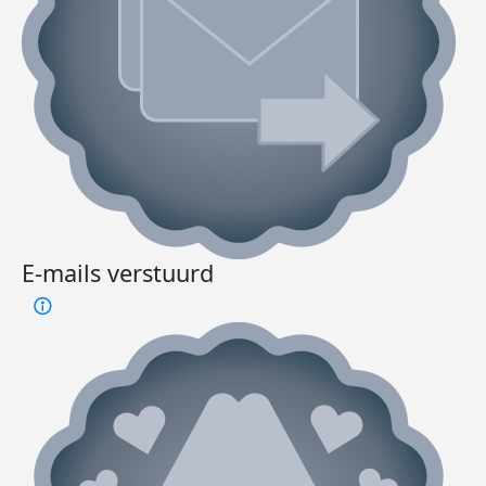
E-mails verstuurd