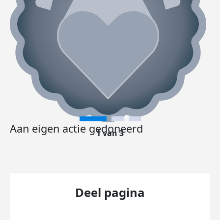
Aan eigen actie gedoneerd
1 van 3
Deel pagina