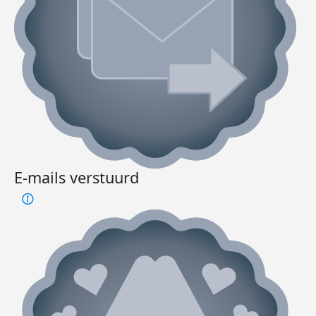
E-mails verstuurd