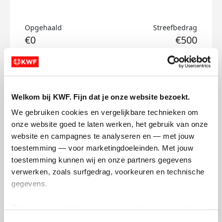
Opgehaald
Streefbedrag
€0
€500
Doneer
Bruggenloop's badges
Welkom bij KWF. Fijn dat je onze website bezoekt.
We gebruiken cookies en vergelijkbare technieken om 
onze website goed te laten werken, het gebruik van onze 
website en campagnes te analyseren en — met jouw 
toestemming — voor marketingdoeleinden. Met jouw 
toestemming kunnen wij en onze partners gegevens 
verwerken, zoals surfgedrag, voorkeuren en technische 
gegevens.
Deze gegevens helpen ons om campagnes te meten, 
prestaties te verbeteren en relevante KWF-content te 