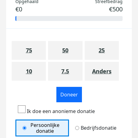
Opgehaald
Streefbedrag
€0
€500
75
50
25
10
7.5
Anders
Doneer
Ik doe een anonieme donatie
Persoonlijke
Bedrijfsdonatie
donatie