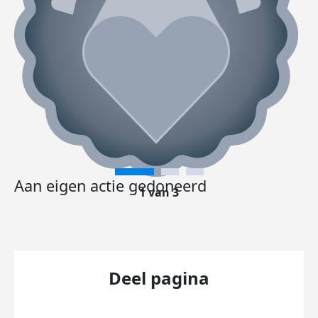
Aan eigen actie gedoneerd
1 van 3
Deel pagina