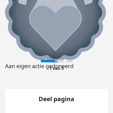
Aan eigen actie gedoneerd
1 van 3
Deel pagina