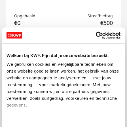
Opgehaald
Streefbedrag
€0
€500
Doneer
Bruggenloop's badges
Welkom bij KWF. Fijn dat je onze website bezoekt.
We gebruiken cookies en vergelijkbare technieken om 
onze website goed te laten werken, het gebruik van onze 
website en campagnes te analyseren en — met jouw 
toestemming — voor marketingdoeleinden. Met jouw 
toestemming kunnen wij en onze partners gegevens 
verwerken, zoals surfgedrag, voorkeuren en technische 
gegevens.
Deze gegevens helpen ons om campagnes te meten, 
prestaties te verbeteren en relevante KWF-content te 