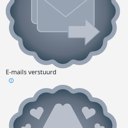
E-mails verstuurd