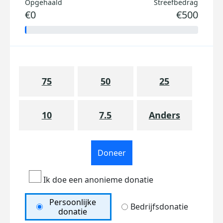
Opgehaald
Streefbedrag
€0
€500
75
50
25
10
7.5
Anders
Doneer
Ik doe een anonieme donatie
Persoonlijke
Bedrijfsdonatie
donatie