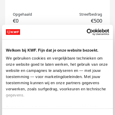
Opgehaald
Streefbedrag
€0
€500
Doneer
Bruggenloop's badges
Welkom bij KWF. Fijn dat je onze website bezoekt.
We gebruiken cookies en vergelijkbare technieken om 
onze website goed te laten werken, het gebruik van onze 
website en campagnes te analyseren en — met jouw 
toestemming — voor marketingdoeleinden. Met jouw 
toestemming kunnen wij en onze partners gegevens 
verwerken, zoals surfgedrag, voorkeuren en technische 
gegevens.
Deze gegevens helpen ons om campagnes te meten, 
prestaties te verbeteren en relevante KWF-content te 