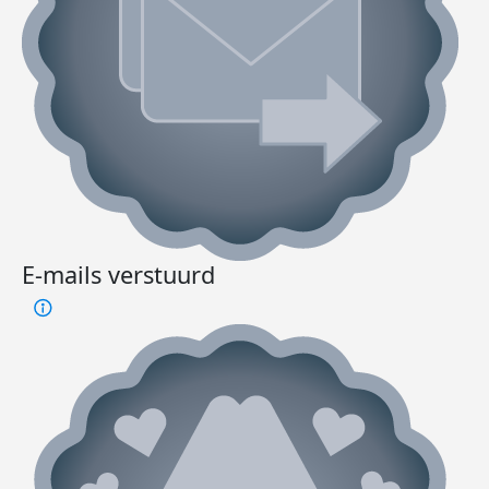
E-mails verstuurd