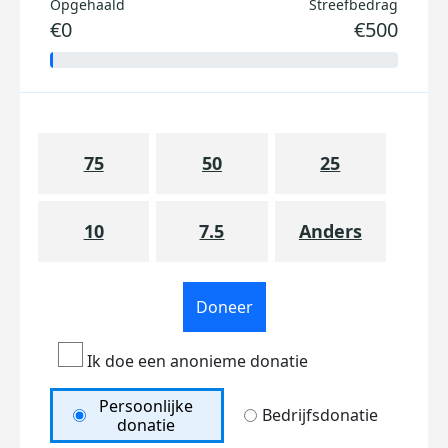
Opgehaald
Streefbedrag
€0
€500
75
50
25
10
7.5
Anders
Doneer
Ik doe een anonieme donatie
Persoonlijke
Bedrijfsdonatie
donatie