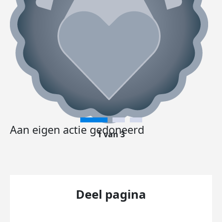
Aan eigen actie gedoneerd
1 van 3
Deel pagina