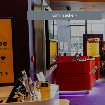
Kom in actie
Inloggen
NL