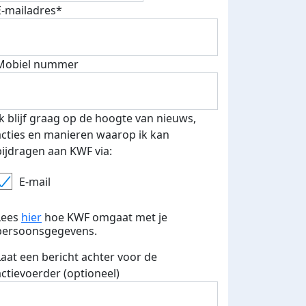
E-mailadres*
E-mails verstuurd
Mobiel nummer
Ik blijf graag op de hoogte van nieuws,
acties en manieren waarop ik kan
bijdragen aan KWF via:
E-mail
Lees
hier
hoe KWF omgaat met je
persoonsgegevens.
Laat een bericht achter voor de
actievoerder (optioneel)