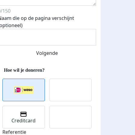
0/150
Naam die op de pagina verschijnt
(optioneel)
Streefbedrag verhoogd
Volgende
Creditcard
Referentie