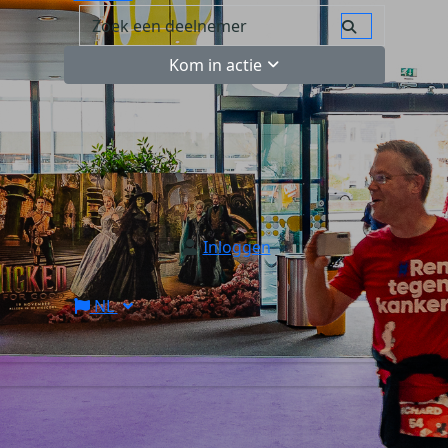
Kom in actie
Inloggen
NL