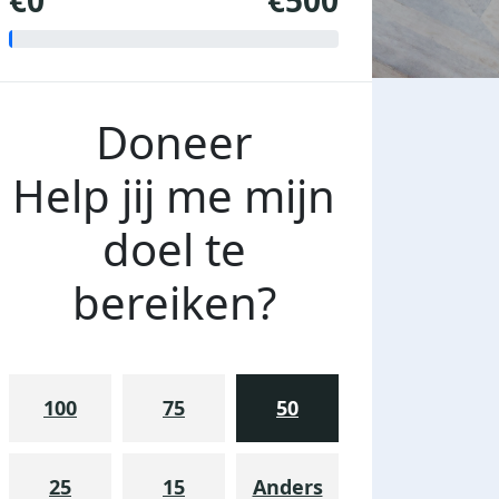
€0
€500
Doneer
Help jij me mijn
doel te
bereiken?
100
75
50
25
15
Anders