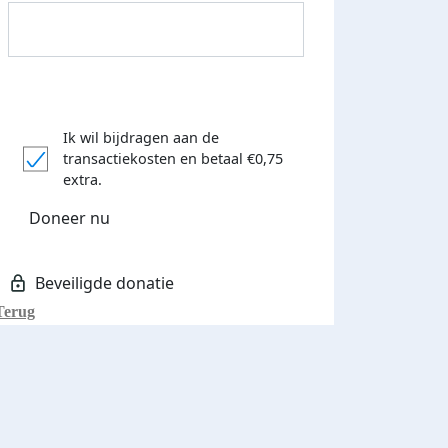
Donateurs bedankt
Ik wil bijdragen aan de
transactiekosten
en betaal €0,75
extra.
Doneer nu
Terug