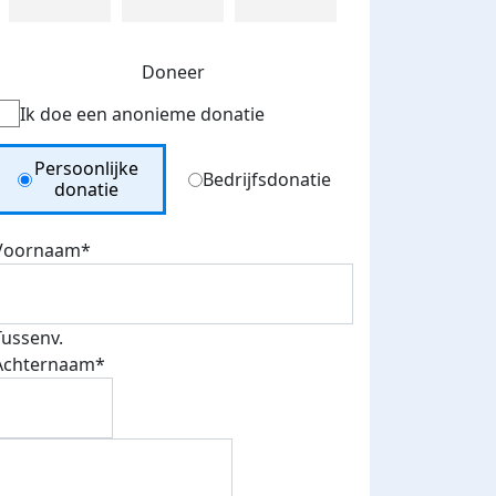
Doneer
Ik doe een anonieme donatie
Donation Type
Persoonlijke
Bedrijfsdonatie
donatie
Voornaam*
Tussenv.
Achternaam*