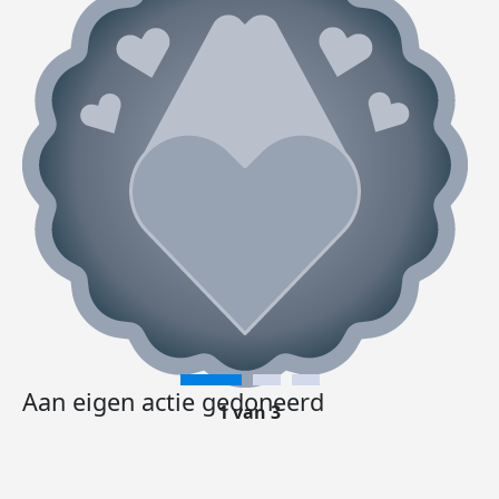
Aan eigen actie gedoneerd
1 van 3