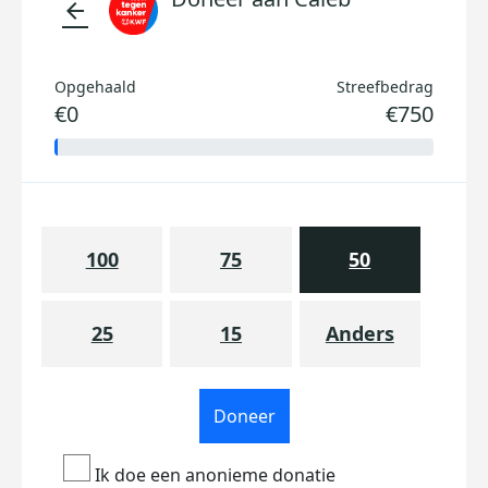
arrow_back
Opgehaald
Streefbedrag
€0
€750
100
75
50
25
15
Anders
Doneer
Ik doe een anonieme donatie