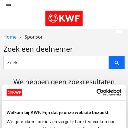
Sponsor
Zoek een deelnemer
We hebben geen zoekresultaten
gevonden
Acties
Welkom bij KWF. Fijn dat je onze website bezoekt.
Actiematerialen
We gebruiken cookies en vergelijkbare technieken om 
Evenementen