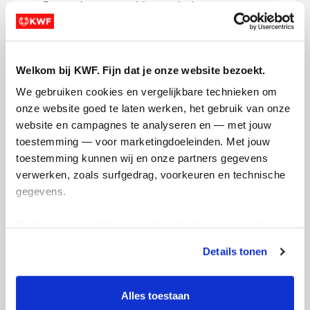
Rotterdam om geld op te halen voor
baanbrekend kankeronderzoek. Geld dat
heel hard nodig is, want maar liefst 1 op
de 2 mensen in Nederland krijgt de
Welkom bij KWF. Fijn dat je onze website bezoekt.
diagnose kanker. Sponsor mij en help KWF
met de financiering van belangrijk
We gebruiken cookies en vergelijkbare technieken om 
onderzoek naar kanker. Namens mij en
onze website goed te laten werken, het gebruik van onze 
KWF: dankjewel!
website en campagnes te analyseren en — met jouw 
toestemming — voor marketingdoeleinden. Met jouw 
Deel op
toestemming kunnen wij en onze partners gegevens 
verwerken, zoals surfgedrag, voorkeuren en technische 
Camiel's badges
gegevens.
Deze gegevens helpen ons om campagnes te meten, 
prestaties te verbeteren en relevante KWF-content te 
Details tonen
tonen. Je kunt je toestemming op elk moment wijzigen of 
intrekken via Cookie instellingen onderaan de pagina. De 
lijst met cookies is te vinden in het tabblad “details”.
Alles toestaan