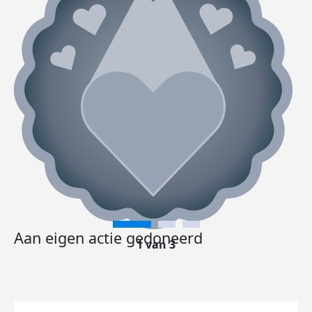
Aan eigen actie gedoneerd
1 van 3