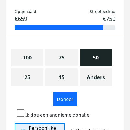
Opgehaald
Streefbedrag
€659
€750
100
75
50
25
15
Anders
Doneer
Ik doe een anonieme donatie
Persoonlijke