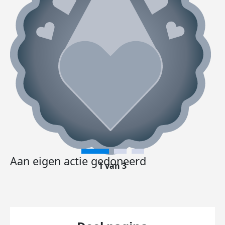
Aan eigen actie gedoneerd
1 van 3