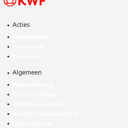
Acties
Actiematerialen
Evenementen
Kom in actie
Algemeen
Privacyverklaring
Cookie instellingen
Algemene voorwaarden
Over KWF Kankerbestrijding
Neem contact op