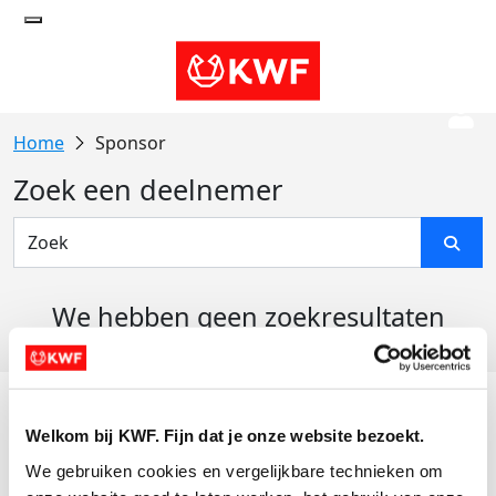
Sponsor
Zoek een deelnemer
We hebben geen zoekresultaten
gevonden
Acties
Welkom bij KWF. Fijn dat je onze website bezoekt.
Actiematerialen
We gebruiken cookies en vergelijkbare technieken om 
Evenementen