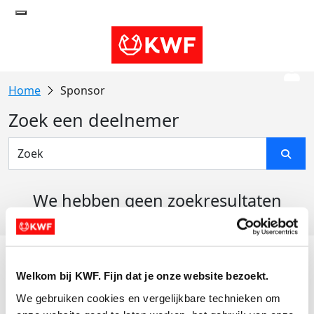
Sponsor
Zoek een deelnemer
We hebben geen zoekresultaten
gevonden
Acties
Welkom bij KWF. Fijn dat je onze website bezoekt.
Actiematerialen
We gebruiken cookies en vergelijkbare technieken om 
Evenementen