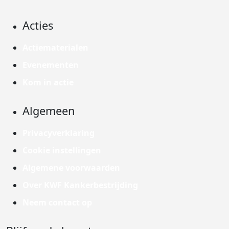
Acties
Actiematerialen
Evenementen
Kom in actie
Algemeen
Privacyverklaring
Cookie instellingen
Algemene voorwaarden
Over KWF Kankerbestrijding
Neem contact op