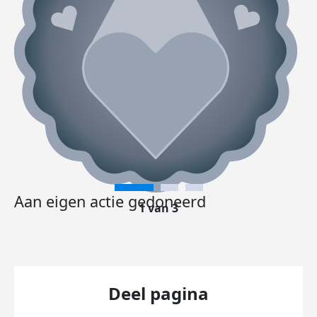
Aan eigen actie gedoneerd
1 van 3
Deel pagina