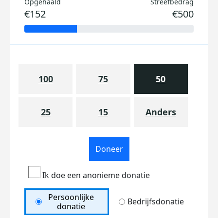
Opgehaald
Streefbedrag
€152
€500
100
75
50
25
15
Anders
Doneer
Ik doe een anonieme donatie
Persoonlijke
Bedrijfsdonatie
donatie