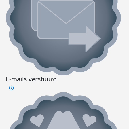
E-mails verstuurd