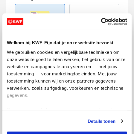
Welkom bij KWF. Fijn dat je onze website bezoekt.
Creditcard
We gebruiken cookies en vergelijkbare technieken om 
Referentie
onze website goed te laten werken, het gebruik van onze 
website en campagnes te analyseren en — met jouw 
toestemming — voor marketingdoeleinden. Met jouw 
toestemming kunnen wij en onze partners gegevens 
verwerken, zoals surfgedrag, voorkeuren en technische 
gegevens.
Deze gegevens helpen ons om campagnes te meten, 
Ik wil bijdragen aan de transactiekosten
prestaties te verbeteren en relevante KWF-content te 
en betaal €0.75 extra.
Details tonen
tonen. Je kunt je toestemming op elk moment wijzigen of 
Doneer nu
intrekken via Cookie instellingen onderaan de pagina. De 