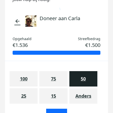
Doneer aan Carla
arrow_back
Opgehaald
Streefbedrag
€1.536
€1.500
100
75
50
25
15
Anders