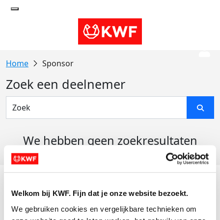
Sponsor
Zoek een deelnemer
We hebben geen zoekresultaten
gevonden
Acties
Welkom bij KWF. Fijn dat je onze website bezoekt.
Actiematerialen
We gebruiken cookies en vergelijkbare technieken om 
Evenementen