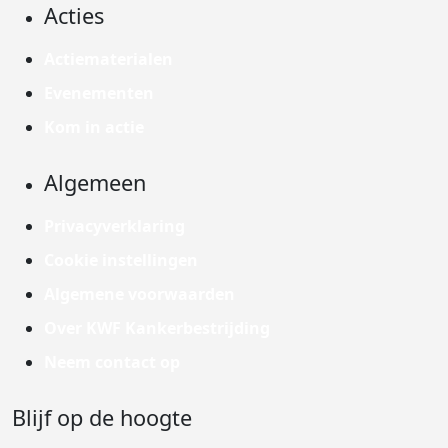
Acties
Actiematerialen
Evenementen
Kom in actie
Algemeen
Privacyverklaring
Cookie instellingen
Algemene voorwaarden
Over KWF Kankerbestrijding
Neem contact op
Blijf op de hoogte