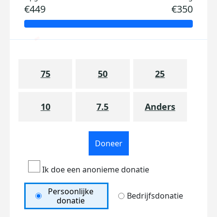
€449
€350
75
50
25
10
7.5
Anders
Doneer
Ik doe een anonieme donatie
Persoonlijke
Bedrijfsdonatie
donatie