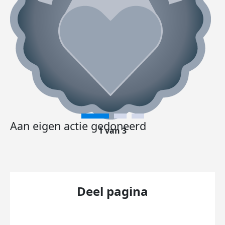
Aan eigen actie gedoneerd
1 van 3
Deel pagina