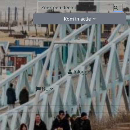
Kom in actie
Inloggen
NL