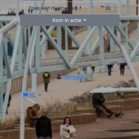
Kom in actie
Inloggen
NL