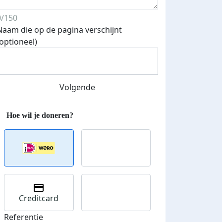
0/150
Naam die op de pagina verschijnt
(optioneel)
Streefbedrag verhoogd
Volgende
Creditcard
Referentie