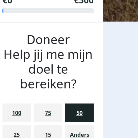
€0
€500
Doneer
Help jij me mijn
doel te
bereiken?
100
75
50
25
15
Anders