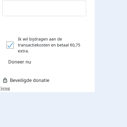
Ik wil bijdragen aan de
transactiekosten
en betaal €0,75
Donateurs bedankt
extra.
Doneer nu
Terug