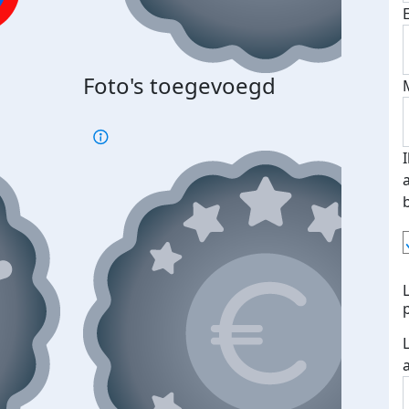
Bij 
Foto's toegevoegd
je je