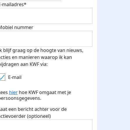
E-mailadres*
500 euro aan donaties ontvang
E-mails verstuurd
 speciale KWF t-shirt!
Mobiel nummer
Ik blijf graag op de hoogte van nieuws,
acties en manieren waarop ik kan
bijdragen aan KWF via:
E-mail
Lees
hier
hoe KWF omgaat met je
persoonsgegevens.
Laat een bericht achter voor de
actievoerder (optioneel)