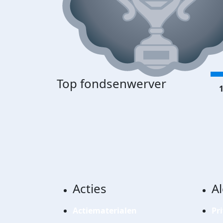
Top fondsenwerver
1
Acties
A
Actiematerialen
Pr