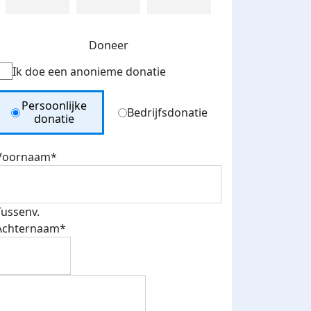
Doneer
Ik doe een anonieme donatie
Donation Type
Persoonlijke
Bedrijfsdonatie
donatie
Voornaam*
Tussenv.
Achternaam*