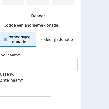
Doneer
Ik doe een anonieme donatie
Donation Type
Persoonlijke
Bedrijfsdonatie
donatie
Voornaam*
Tussenv.
Achternaam*