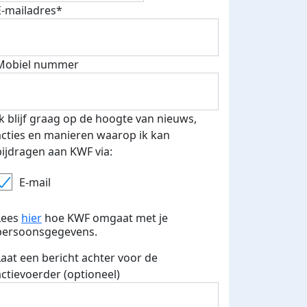
E-mailadres*
E-mails verstuurd
Mobiel nummer
Ik blijf graag op de hoogte van nieuws,
acties en manieren waarop ik kan
bijdragen aan KWF via:
E-mail
Lees
hier
hoe KWF omgaat met je
persoonsgegevens.
Laat een bericht achter voor de
actievoerder (optioneel)