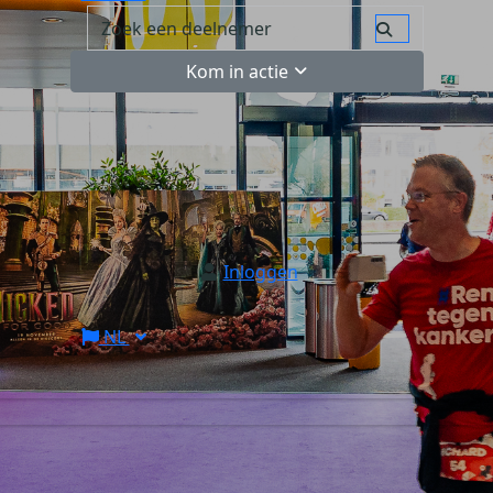
Kom in actie
Inloggen
NL