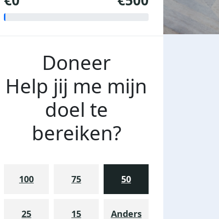
€0
€500
Doneer
Help jij me mijn
doel te
bereiken?
100
75
50
25
15
Anders