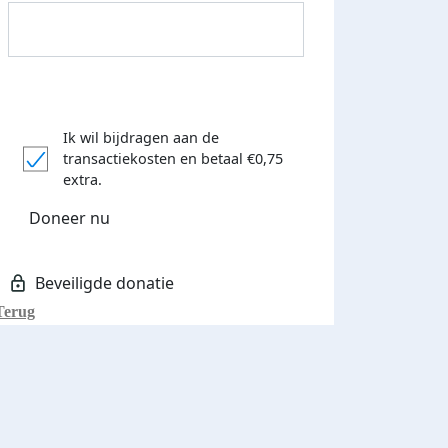
Donateurs bedankt
Ik wil bijdragen aan de
transactiekosten
en betaal €0,75
extra.
Doneer nu
Terug