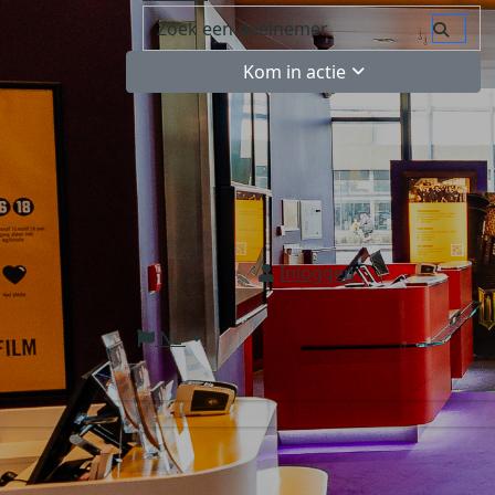
Kom in actie
Inloggen
NL