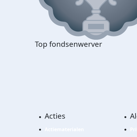
Top fondsenwerver
Acties
A
Actiematerialen
Pr