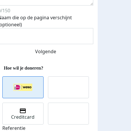
0/150
Naam die op de pagina verschijnt
(optioneel)
Streefbedrag verhoogd
Volgende
Creditcard
Referentie