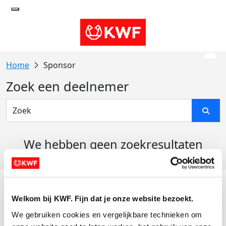
Sponsor
Zoek een deelnemer
We hebben geen zoekresultaten
gevonden
Acties
Welkom bij KWF. Fijn dat je onze website bezoekt.
Actiematerialen
We gebruiken cookies en vergelijkbare technieken om 
Evenementen