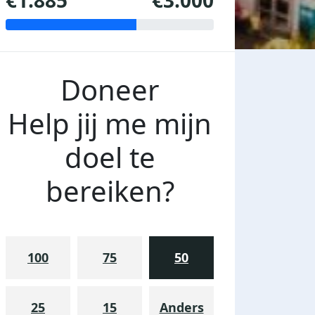
€1.885
€3.000
Doneer
Help jij me mijn
doel te
bereiken?
100
75
50
25
15
Anders