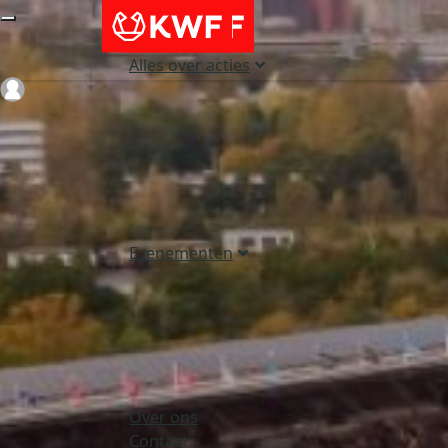
Alles over acties
Login
Evenementen
Over ons
Contact