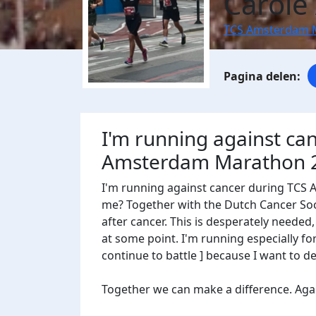
Carole 
TCS Amsterdam 
I'm running against ca
Amsterdam Marathon 
I'm running against cancer during TCS
me? Together with the Dutch Cancer Socie
after cancer. This is desperately needed
at some point. I'm running especially f
continue to battle ] because I want to des
Together we can make a difference. Agains