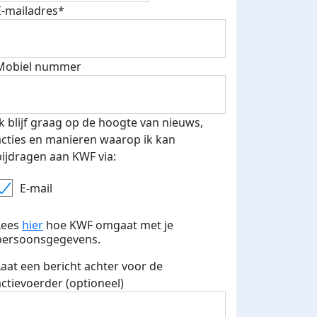
E-mailadres*
Mobiel nummer
Ik blijf graag op de hoogte van nieuws,
acties en manieren waarop ik kan
bijdragen aan KWF via:
E-mail
Lees
hier
hoe KWF omgaat met je
persoonsgegevens.
Laat een bericht achter voor de
actievoerder (optioneel)