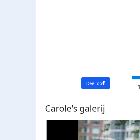
Deel op
1
Carole's
galerij