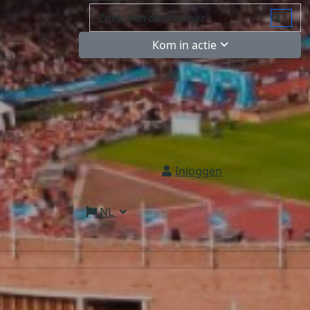
Kom in actie
Inloggen
NL