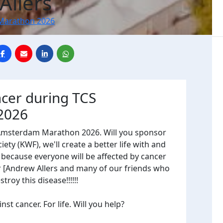
Allers
Marathon 2026
ncer during TCS
2026
 Amsterdam Marathon 2026. Will you sponsor
ty (KWF), we'll create a better life with and
, because everyone will be affected by cancer
or [Andrew Allers and many of our friends who
troy this disease!!!!!!
t cancer. For life. Will you help?