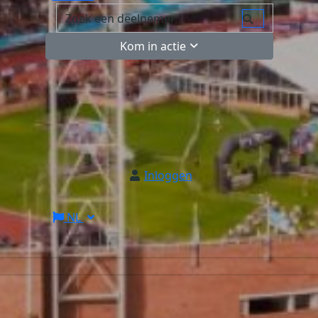
Kom in actie
Inloggen
NL