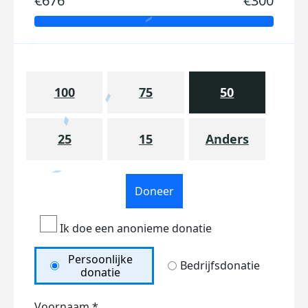
€676
€300
100
75
50
25
15
Anders
Doneer
Ik doe een anonieme donatie
Persoonlijke
Bedrijfsdonatie
donatie
Voornaam *