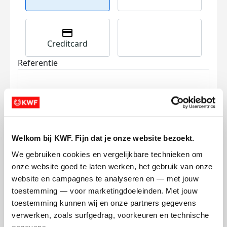
Creditcard
Referentie
Welkom bij KWF. Fijn dat je onze website bezoekt.
We gebruiken cookies en vergelijkbare technieken om 
Ik wil bijdragen aan de transactiekosten
onze website goed te laten werken, het gebruik van onze 
en betaal €0.75 extra.
website en campagnes te analyseren en — met jouw 
Doneer nu
toestemming — voor marketingdoeleinden. Met jouw 
toestemming kunnen wij en onze partners gegevens 
verwerken, zoals surfgedrag, voorkeuren en technische 
gegevens.