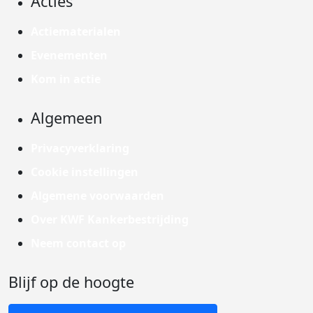
Acties
Actiematerialen
Evenementen
Kom in actie
Algemeen
Privacyverklaring
Cookie instellingen
Algemene voorwaarden
Over KWF Kankerbestrijding
Neem contact op
Blijf op de hoogte