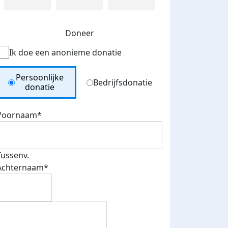
Doneer
Ik doe een anonieme donatie
Donation Type
Persoonlijke
Bedrijfsdonatie
donatie
Voornaam*
Tussenv.
Achternaam*