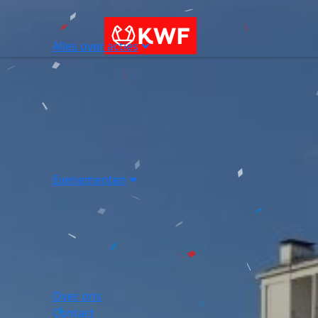
Alles over acties
Evenementen
Over ons
Contact