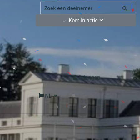
Kom in actie
Inloggen
NL