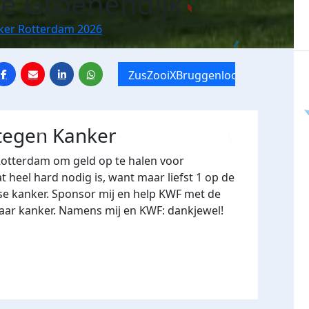
ne Groenendijk
nker Rotterdam 2026
ZusZooiXBruggenloop
 tegen Kanker
Rotterdam om geld op te halen voor
heel hard nodig is, want maar liefst 1 op de
se kanker. Sponsor mij en help KWF met de
naar kanker. Namens mij en KWF: dankjewel!