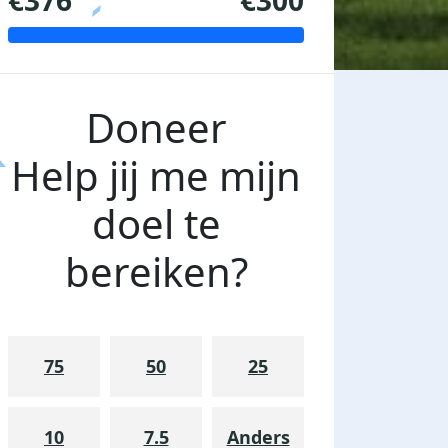
€376
€300
Doneer
Help jij me mijn
doel te
bereiken?
75
50
25
10
7.5
Anders