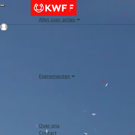
Alles over acties
Login
Evenementen
Over ons
Contact