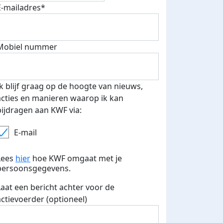
E-mailadres*
fondsenwerver
E-mails verstuurd
Mobiel nummer
Ik blijf graag op de hoogte van nieuws,
acties en manieren waarop ik kan
bijdragen aan KWF via:
E-mail
Lees
hier
hoe KWF omgaat met je
persoonsgegevens.
Laat een bericht achter voor de
actievoerder (optioneel)