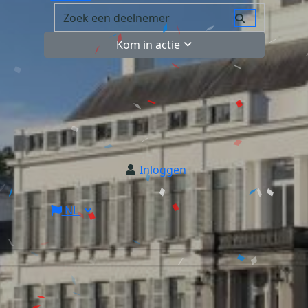
Kom in actie
Inloggen
NL