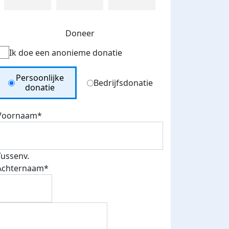
Doneer
Ik doe een anonieme donatie
Donation Type
Persoonlijke
Bedrijfsdonatie
donatie
Voornaam*
Tussenv.
Achternaam*