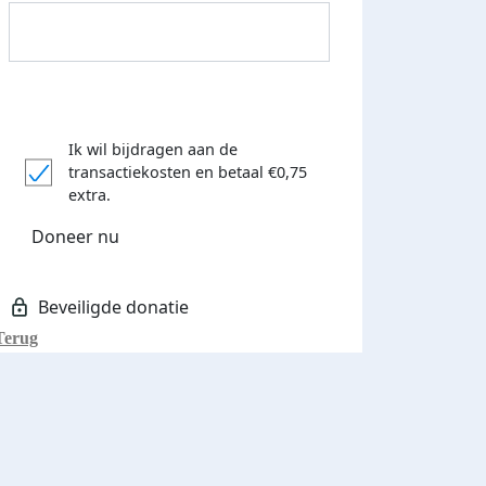
Ik wil bijdragen aan de
transactiekosten
en betaal €0,75
Donateurs bedankt
extra.
Doneer nu
Terug