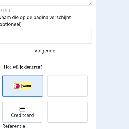
0/150
Naam die op de pagina verschijnt
(optioneel)
Streefbedrag verhoogd
Volgende
Creditcard
Referentie