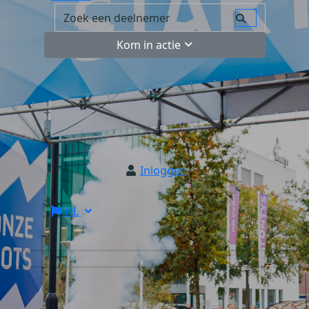
Kom in actie
Inloggen
NL