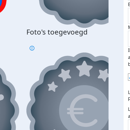
Bij 
Foto's toegevoegd
je je