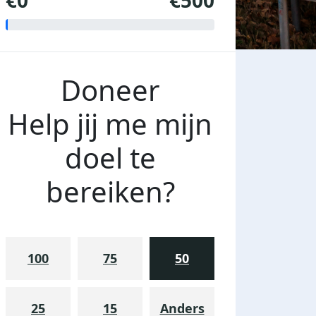
€0
€500
Doneer
Help jij me mijn
doel te
bereiken?
100
75
50
25
15
Anders