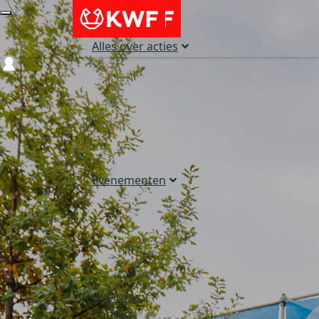
Alles over acties
Login
Evenementen
Over ons
Contact