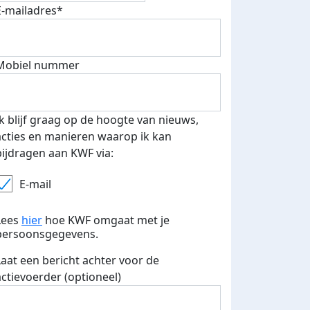
E-mailadres*
500 euro aan donaties ontvang
Mobiel nummer
E-mails verstuurd
 speciale KWF t-shirt!
Ik blijf graag op de hoogte van nieuws,
acties en manieren waarop ik kan
bijdragen aan KWF via:
E-mail
Lees
hier
hoe KWF omgaat met je
persoonsgegevens.
Laat een bericht achter voor de
actievoerder (optioneel)