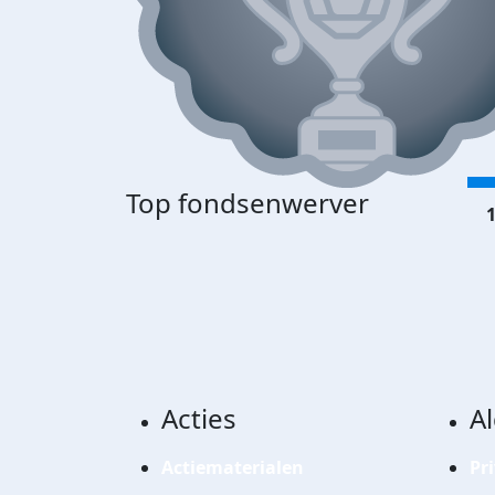
Top fondsenwerver
1
Acties
A
Actiematerialen
Pr