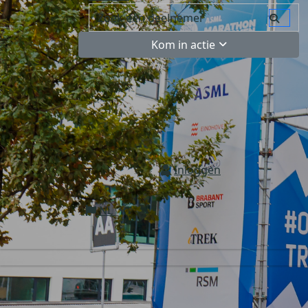
Kom in actie
Inloggen
NL