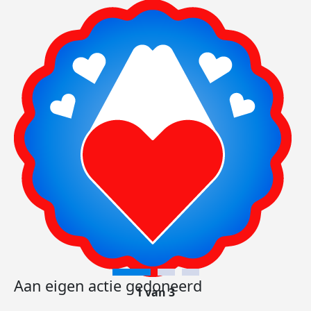
Aan eigen actie gedoneerd
1 van 3