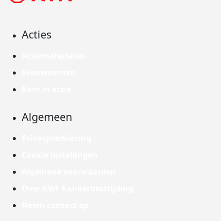
Acties
Actiematerialen
Evenementen
Kom in actie
Algemeen
Privacyverklaring
Cookie instellingen
Algemene voorwaarden
Over KWF Kankerbestrijding
Neem contact op