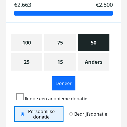
€2.663
€2.500
100
75
50
25
15
Anders
Doneer
Ik doe een anonieme donatie
Persoonlijke
Bedrijfsdonatie
donatie