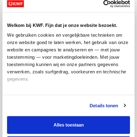
Deel op
Welkom bij KWF. Fijn dat je onze website bezoekt.
Mijn activiteiten volgen
We gebruiken cookies en vergelijkbare technieken om 
onze website goed te laten werken, het gebruik van onze 
website en campagnes te analyseren en — met jouw 
toestemming — voor marketingdoeleinden. Met jouw 
toestemming kunnen wij en onze partners gegevens 
294
verwerken, zoals surfgedrag, voorkeuren en technische 
kms
gegevens.
Mijn afstandsdoel
200 kms
Deze gegevens helpen ons om campagnes te meten, 
prestaties te verbeteren en relevante KWF-content te 
Casper's badges
Details tonen
tonen. Je kunt je toestemming op elk moment wijzigen of 
intrekken via Cookie instellingen onderaan de pagina. De 
lijst met cookies is te vinden in het tabblad “details”.
Alles toestaan