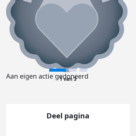
Aan eigen actie gedoneerd
1 van 3
Deel pagina