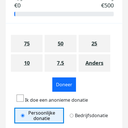
€0
€500
75
50
25
10
7.5
Anders
Doneer
Ik doe een anonieme donatie
Persoonlijke
Bedrijfsdonatie
donatie