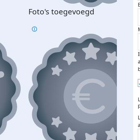
Bij 
Foto's toegevoegd
je je