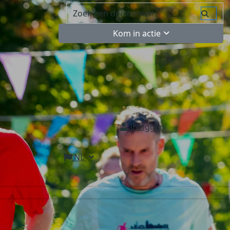
Kom in actie
Inloggen
NL