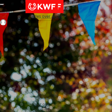
Alles over acties
Login
Evenementen
Over ons
Contact