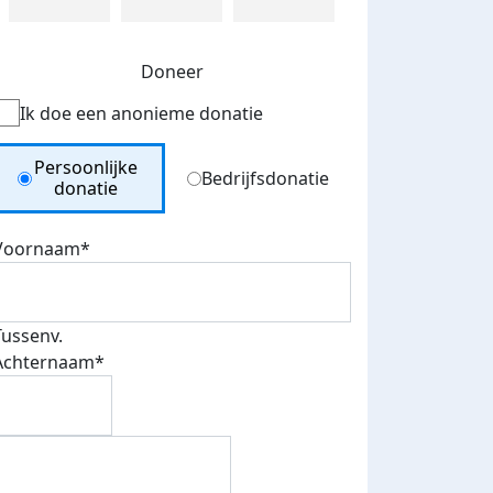
Doneer
Ik doe een anonieme donatie
Donation Type
Persoonlijke
Bedrijfsdonatie
donatie
Voornaam*
Tussenv.
Achternaam*