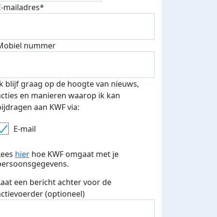
500 euro aan donaties ontvang
E-mailadres*
E-mails verstuurd
 speciale KWF t-shirt!
Mobiel nummer
Ik blijf graag op de hoogte van nieuws,
acties en manieren waarop ik kan
bijdragen aan KWF via:
E-mail
Lees
hier
hoe KWF omgaat met je
persoonsgegevens.
Laat een bericht achter voor de
actievoerder (optioneel)