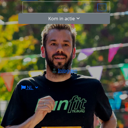
Kom in actie
Inloggen
NL