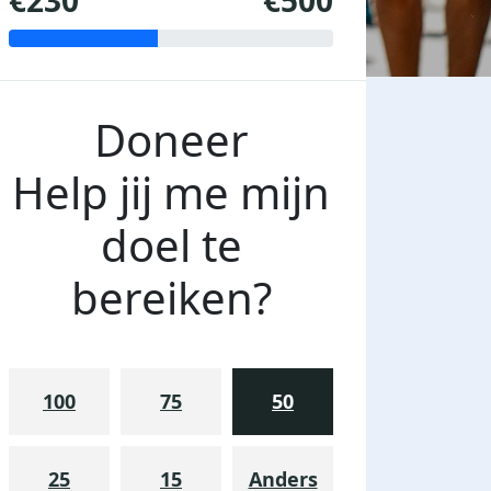
€230
€500
Doneer
Help jij me mijn
doel te
bereiken?
100
75
50
25
15
Anders