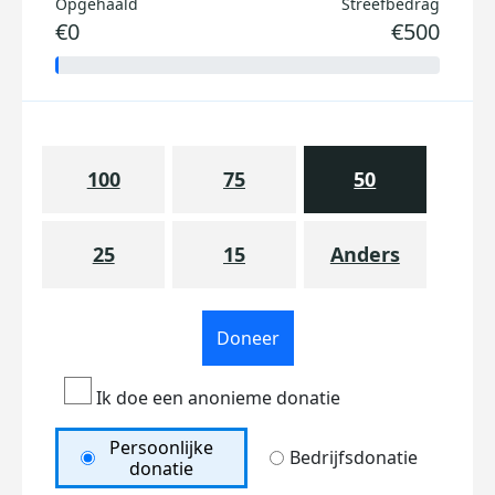
Opgehaald
Streefbedrag
€0
€500
100
75
50
25
15
Anders
Doneer
Ik doe een anonieme donatie
Persoonlijke
Bedrijfsdonatie
donatie