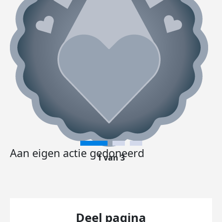
Aan eigen actie gedoneerd
1 van 3
Deel pagina