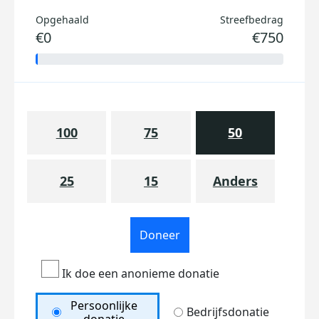
Opgehaald
Streefbedrag
€0
€750
100
75
50
25
15
Anders
Doneer
Ik doe een anonieme donatie
Persoonlijke
Bedrijfsdonatie
donatie