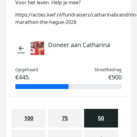
Voor het leven. Help je mee?
https://acties.kwf.nl/fundraisers/catharinabrand/nn
marathon-the-hague-2026
Doneer aan Catharina
arrow_back
Opgehaald
Streefbedrag
€445
€900
100
75
50