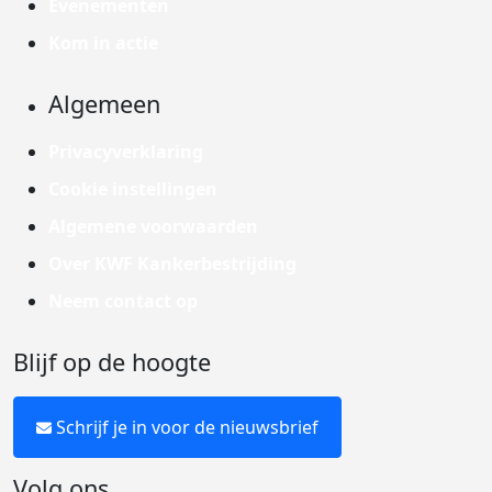
Evenementen
Kom in actie
Algemeen
Privacyverklaring
Cookie instellingen
Algemene voorwaarden
Over KWF Kankerbestrijding
Neem contact op
Blijf op de hoogte
Schrijf je in voor de nieuwsbrief
Volg ons