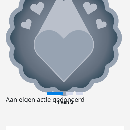
Aan eigen actie gedoneerd
1 van 3