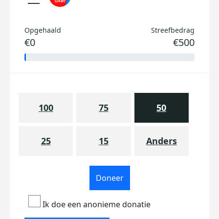
Opgehaald
Streefbedrag
€0
€500
100
75
50
25
15
Anders
Doneer
Ik doe een anonieme donatie